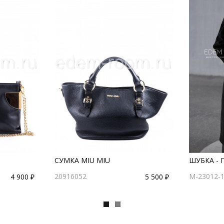
СУМКА MIU MIU
ШУБКА - 
20916052
M-23012-
4 900 ₽
5 500 ₽