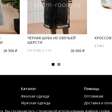
З
ЧЁРНАЯ ШУБА ИЗ ОВЕЧЬЕЙ
КРОССОВК
ТИ
ШЕРСТИ
E7401
CR-5100-2-115
26 500 ₽
26 000 ₽
Каталог
Помощь
Женская одежда
Оптовикам
Мужская одежда
Доставка и опл
Большие размеры
Таблица размер
а, Вы соглашаетесь с политикой использования файлов cookie,