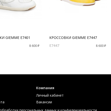
И GIEMME E7401
КРОССОВКИ GIEMME E7447
E7447
8 600 ₽
8 600 ₽
Компания
Личный кабинет
ата
Вакансии
ов
Контакты
 обработки персональных данных и конфиденциальности.