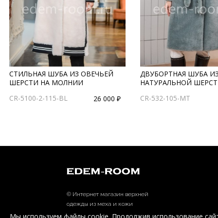
СТИЛЬНАЯ ШУБА ИЗ ОВЕЧЬЕЙ
ДВУБОРТНАЯ ШУБА И
ШЕРСТИ НА МОЛНИИ
НАТУРАЛЬНОЙ ШЕРС
CR-5100-2-115-BL
CR-532-105-MT
26 000 ₽
© Интернет магазин верхней
одежды из меха и кожи
EDEM-ROOM 2011-2026
Мы используем файлы cookie. Продолжив использование сайт