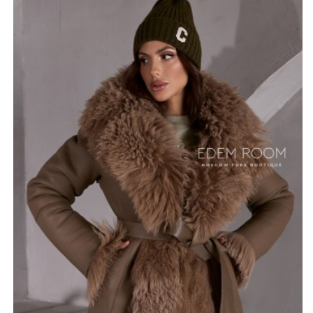
Важной функцией этого изделия является
возможность носить дублёнку с обеих сторон.
Оптимальная длина 70-75 см не сковывает движения.
Материал, использованный для создания этого
произведения искусства - мех длинношерстной
тонкорунной овцы, обеспечивающий не только
мягкость и нежность на ощупь, но и отличные
теплоизоляционные характеристики. Вторая сторона
дублёнки выполнена из изысканной кожи ягнёнка
пастельного цвета, как и сам мех. Застегивается эта
дубленочка на кнопки, а пояс дополнительно
подчеркнет талию и добавит силуэт вашей фигуре.
*описание несет информационный характер, состав и
правила ухода могут быть изменены производителем