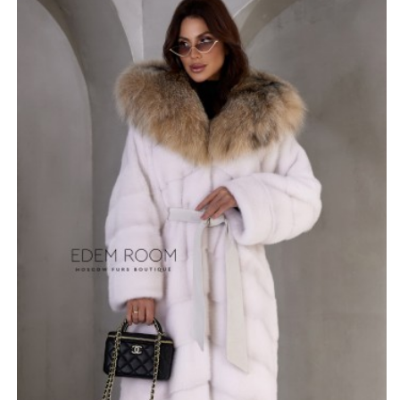
Натуральный норковый мех обладает шелковистой
текстурой, приятной на ощупь, и, безусловно,
обеспечивает тепло в любую погоду. Однако его
настоящее волшебство проявляется в блеске,
который шуба приобретает под солнечными лучами,
создавая завораживающий эффект. Это изделие
прекрасно переносит влагу и сохраняет свою форму на
протяжении долгого времени. Необходим аккуратный и
качественный уход за норковой шубой, и после
окончания сезона - обращение к профессиональной
химчистке обязательно.
Доступная в необычной расцветке "колотый лед", эта
шуба дополнена поясом, который подчеркивает
изящество фигуры. Ее удлиненный крой в 125-130 см
придает дополнительный шик и элегантность. Более
того, капюшон целиком выполнен из натурального
меха рыси.
*описание несет информационный характер, состав и