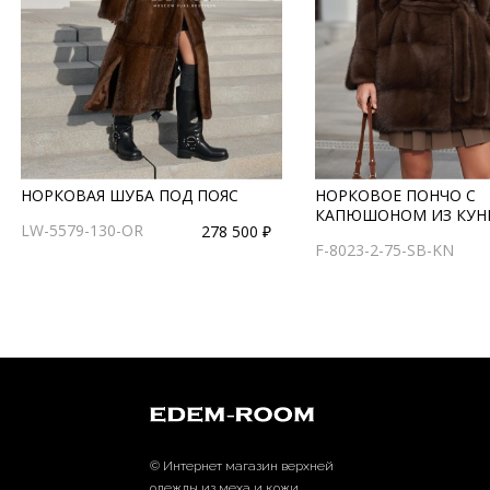
НОРКОВАЯ ШУБА ПОД ПОЯС
НОРКОВОЕ ПОНЧО С
КАПЮШОНОМ ИЗ КУ
LW-5579-130-OR
278 500 ₽
F-8023-2-75-SB-KN
© Интернет магазин верхней
одежды из меха и кожи