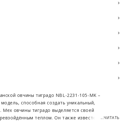
панской овчины тиградо NBL-2231-105-MK –
 модель, способная создать уникальный,
. Мех овчины тиградо выделяется своей
превзойдённым теплом. Он также известен своей
...ЧИТАТЬ
орса, что придаёт изделию экстравагантный вид,
ушным ни одну модницу. Внутренняя отделка из