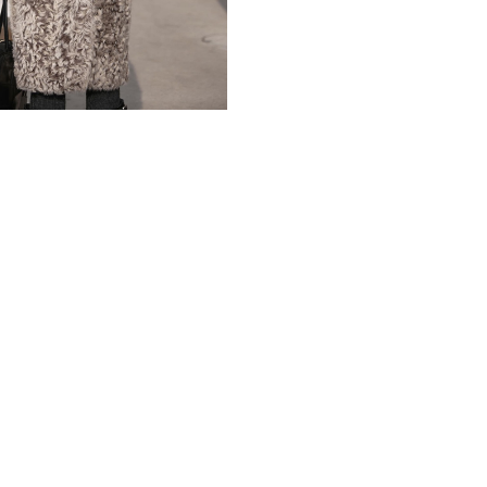
нежной кожи ягненка гаран
Двусторонняя модель этой 
делает её универсальным э
элегантность меха, а с дру
идеально подходит для каж
случаев, где требуется под
Шуба- дублёнка из испанск
одежды, а истинный символ
каждую женщину безупречн
*описание несет информаци
быть изменены производит