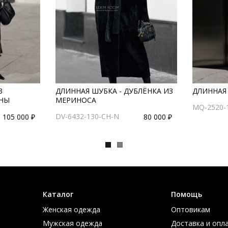
З
ДЛИННАЯ ШУБКА - ДУБЛЁНКА ИЗ
ДЛИННАЯ 
АНЫ
МЕРИНОСА
MQ-2520-
DV-6432-130-CH-N
105 000 ₽
80 000 ₽
Каталог
Помощь
Женская одежда
Оптовикам
Мужская одежда
Доставка и опл