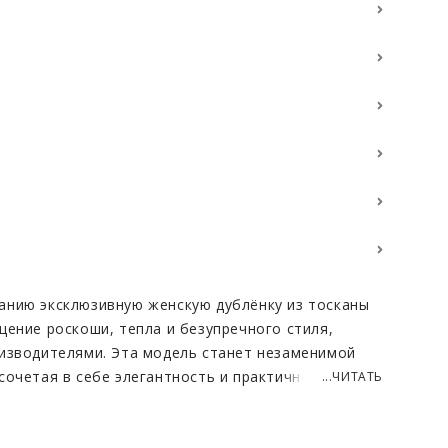
анию эксклюзивную женскую дублёнку из тосканы
щение роскоши, тепла и безупречного стиля,
изводителями. Эта модель станет незаменимой
сочетая в себе элегантность и практичность.
...ЧИТАТЬ
дублёнки – изумительный мех испанской тосканы.
орс дарит невероятное ощущение мягкости и