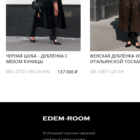
ЧЕРНАЯ ШУБА - ДУБЛЁНКА С
ЖЕНСКАЯ ДУБЛЁНКА И
МЕХОМ КУНИЦЫ
ИТАЛЬЯНСКОЙ ТОСК
MQ-2572-130-CH-KN
GR-1267-125-SH
137 000 ₽
© Интернет магазин верхней
одежды из меха и кожи