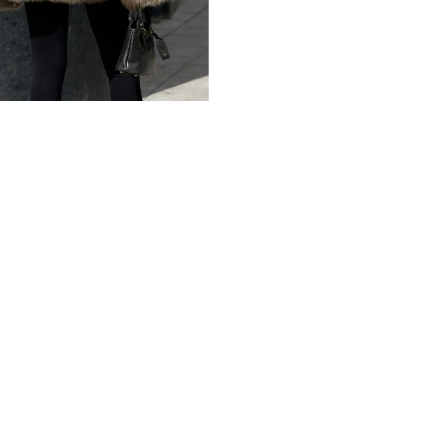
комфорта, окутывая теплом
ягненка, которая обеспечи
ощущения. Длина изделия (
жизни, свободный крой не 
уверенно в любой ситуации
Уникальность этой модели 
можете носить дублёнку ме
овчины тоскана, или вывер
и элегантный образ. Произв
качество пошива и использ
актуальный и универсальны
других цветов. По вашему 
чтобы вы могли подобрать
индивидуальность.
*описание несет информаци
быть изменены производит