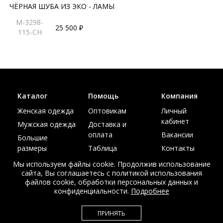
ЧЁРНАЯ ШУБА ИЗ ЭКО - ЛАМЫ
M-3298-
25 500 ₽
115-CH
Каталог
Помощь
Компания
Женская одежда
Оптовикам
Личный
кабинет
Мужская одежда
Доставка и
оплата
Вакансии
Большие
размеры
Таблица
Контакты
размеров
Акции
Мы используем файлы cookie. Продолжив использование
сайта, Вы соглашаетесь с политикой использования
файлов cookie, обработки персональных данных и
конфиденциальности.
Подробнее
© Интернет магазин верхней одежды из меха и кожи
ПРИНЯТЬ
EDEM-ROOM 2011-2026