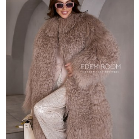
максимально приятные ощущения во время носки, а
также отлично сохраняет комфортную температуру
внутри в морозную погоду. Натуральный мех ламы не
портится от попадания осадков, высыхает в
естественных условиях, не теряя при этом
первоначальной красоты. Шуба достаточно длинная,
110-115 см. и поэтому хорошо защищает от ветра.
Кроме того, она обладает отличной прочностью,
имеет долгий срок службы.
*описание несет информационный характер, состав и
правила ухода могут быть изменены производителем