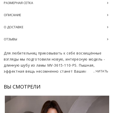
РАЗМЕРНАЯ СЕТКА
ОПИСАНИЕ
О ДОСТАВКЕ
ОТЗЫВЫ
Для любительниц приковывать к себе восхищённые
взгляды мы подготовили новую, интересную модель -
длинную шубу из ламы MV-3615-110-PS. Пышная,
эффектная вещь несомненно станет Вашим любимым
...ЧИТАТЬ
предметом гардероба. Шуба смотрится роскошно и
дорого и станет вполне подходящим нарядным
ВЫ СМОТРЕЛИ
вариантом верхней одежды.
Внешне мех ламы очень схож с овчиной, однако по
своим свойствам намного практичнее, теплее и
привлекательнее. Длинный, мягкий ворс обеспечивает