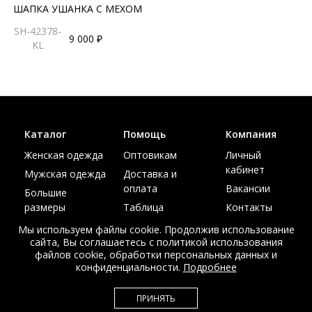
ШАПКА УШАНКА С МЕХОМ
SH-42378-
9 000 ₽
KL
Каталог
Помощь
Компания
Женская одежда
Оптовикам
Личный
кабинет
Мужская одежда
Доставка и
оплата
Вакансии
Большие
размеры
Таблица
Контакты
размеров
Акции
Мы используем файлы cookie. Продолжив использование
сайта, Вы соглашаетесь с политикой использования
файлов cookie, обработки персональных данных и
конфиденциальности.
Подробнее
© Интернет магазин верхней одежды из меха и кожи
ПРИНЯТЬ
EDEM-ROOM 2011-2026