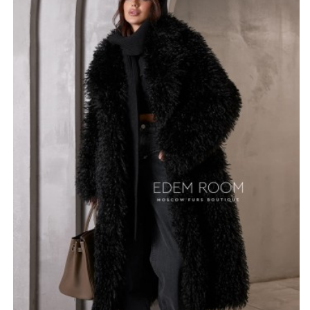
созданный этой шубой, становится легким, воздушным
и словно окутанным пушистым меховым покрывалом.
При движении шуба создает потрясающий эффект,
едва подпрыгивая и нежно колеблясь, что неизбежно
привлекает внимание. Этот стиль идеально подходит
для тех, кто ценит смелость и следит за последними
трендами.
Преимущество изделия не только в ее оригинальном
дизайне, но и в использовании экологически чистых
материалов, которые обеспечивают комфорт и
сохраняют тепло. Сделайте акцент на своей
индивидуальности, выбрав такую шубу, которая не
только приковывает взгляды, но и подчеркивает вашу
заботу о природе.
*описание несет информационный характер, состав и
правила ухода могут быть изменены производителем