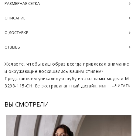
РАЗМЕРНАЯ СЕТКА
ОПИСАНИЕ
О ДОСТАВКЕ
ОТЗЫВЫ
Желаете, чтобы ваш образ всегда привлекал внимание
и окружающие восхищались вашим стилем?
Представляем уникальную шубу из эко-ламы модели M-
3298-115-CH. Ее экстравагантный дизайн, имитирующий
...ЧИТАТЬ
пушистое меховое покрытие ламы, придаст вашему
облику неповторимую изысканность.
ВЫ СМОТРЕЛИ
Длина этой изысканной шубы почти до пола – 110-115
см. Изготовленная из экомеха, она обеспечивает
мягкость ворса и оригинальную окраску, эффективно
эмулирующую внешний вид меха ламы. Образ,