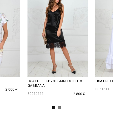
ПЛАТЬЕ С КРУЖЕВЫМ DOLCE &
ПЛАТЬЕ О
GABBANA
80516113
2 000 ₽
80516111
2 800 ₽