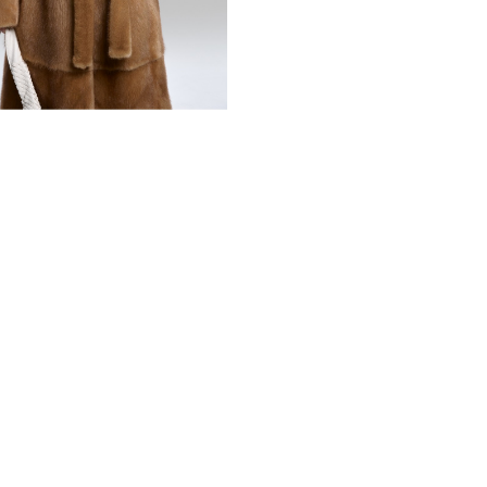
предложить и другие цвето
соответствовала вашему ст
Длина шубы 120-125 см, об
практичности. Она прекрасн
сковывая движений. Отсутс
различными аксессуарами, 
неповторимые и стильные о
42 до 52), каждая женщина
Эта норковая шуба, выполн
техники обработки меха и 
просто предметом верхней 
подчеркивающим ваш статус
инвестируете в стиль и уве
*описание несет информаци
быть изменены производит