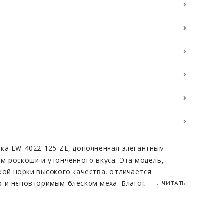
ка LW-4022-125-ZL, дополненная элегантным
м роскоши и утонченного вкуса. Эта модель,
кой норки высокого качества, отличается
ю и неповторимым блеском меха. Благородный
...ЧИТАТЬ
зделию особый шарм и подчеркивает
бладательницы. По вашему желанию, мы можем