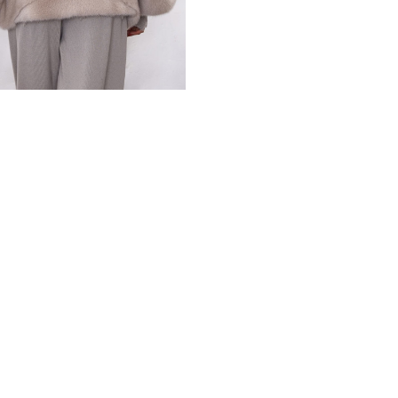
для стильных автолюбительн
Мех импортной норки, выло
привлекательный образ, да
нужного вам сочетания цве
размерный ряд от 42 до 52 
великолепной модели, диза
шубками, и результат прев
временем.
*описание несет информаци
быть изменены производит