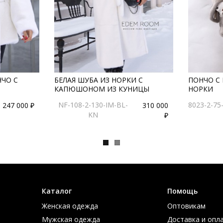
НЧО С
БЕЛАЯ ШУБА ИЗ НОРКИ С
ПОНЧО С
КАПЮШОНОМ ИЗ КУНИЦЫ
НОРКИ
NF-108-2-130-IM-BL-
8023-2-75
247 000 ₽
310 000
KN
₽
Каталог
Помощь
Женская одежда
Оптовикам
Мужская одежда
Доставка и опл