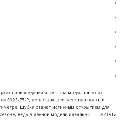
ярких произведений искусства моды: пончо из
рки 8023-75-P, воплощающее женственность и
тиметре. Шубка станет истинным открытием для
сезоне, ведь в данной модели идеально
...ЧИТАТЬ
нденции и классические элементы. Это
 непревзойденный комфорт и идеально подходит