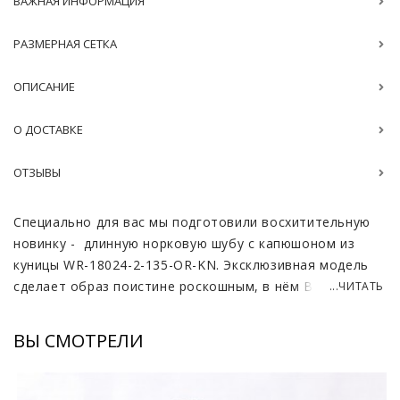
ВАЖНАЯ ИНФОРМАЦИЯ
РАЗМЕРНАЯ СЕТКА
ОПИСАНИЕ
О ДОСТАВКЕ
ОТЗЫВЫ
Специально для вас мы подготовили восхитительную
новинку - длинную норковую шубу с капюшоном из
куницы WR-18024-2-135-OR-KN. Эксклюзивная модель
сделает образ поистине роскошным, в нём Вы всегда
...ЧИТАТЬ
будете в центре внимания. Сочетание материалов
наивысшего качества великолепно гармонирует с
ВЫ СМОТРЕЛИ
классическим, выдержанным стилем.
Скандинавская норка - плотный и прочный материал,