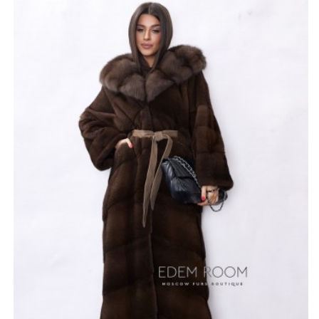
обеспечивающий максимальное тепло телу во время
морозных дней. Гладкость и мягкость меха дарит ни с
чем не сравнимые, приятные ощущения. Мех красиво
переливается и блестит, делая внешний вид шубы
просто бесподобным.
Капюшон модели полностью выполнен из
натурального меха куницы. Он не только очень
красиво, но и обладает отличной способностью
удерживать тепло, защищая тем самым голову от
ветра и осадков. Шуба выполнена в цвете орех, имеет
пояс.
*описание несет информационный характер, состав и
правила ухода могут быть изменены производителем