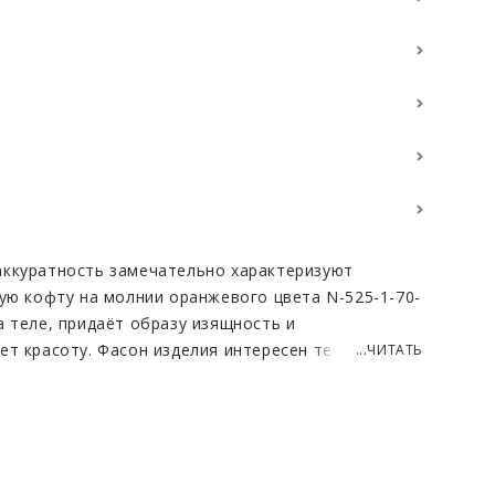
аккуратность замечательно характеризуют
вую кофту на молнии оранжевого цвета N-525-1-70-
а теле, придаёт образу изящность и
ет красоту. Фасон изделия интересен тем, что
...ЧИТАТЬ
ороче. Рукава 3/4 смотрятся очень современно и
тается элитным материалом. Он имеет
отличное качество и долговечность. За норковой
ый уход, регулярное посещение химчистки по