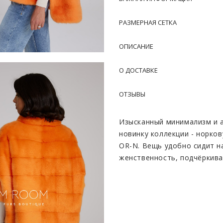
РАЗМЕРНАЯ СЕТКА
ОПИСАНИЕ
О ДОСТАВКЕ
ОТЗЫВЫ
Изысканный минимализм и 
новинку коллекции - норко
OR-N. Вещь удобно сидит н
женственность, подчёркива
лицевая сторона немного к
стильно.
Норковый мех по праву счи
безупречный внешний вид, 
кофтой требуется тщательн