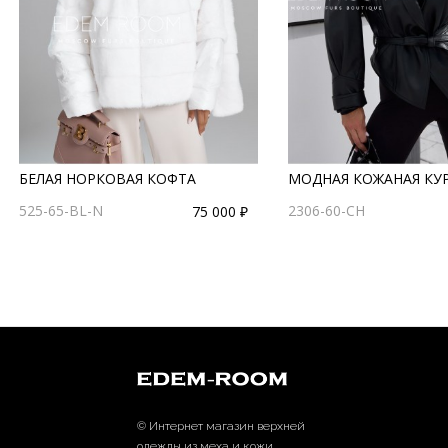
БЕЛАЯ НОРКОВАЯ КОФТА
МОДНАЯ КОЖАНАЯ КУ
525-65-BL-N
2306-60-CH
75 000 ₽
© Интернет магазин верхней
одежды из меха и кожи