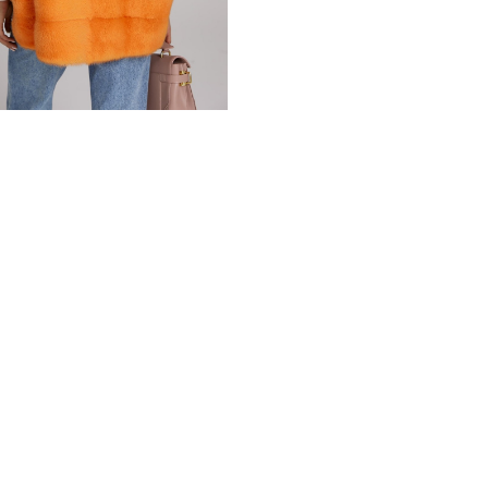
окончанию сезона и правил
пунктов вещь будет выгляде
нежнейшую, шелковистую по
приятным. Кофта обеспечи
*описание несет информаци
быть изменены производит