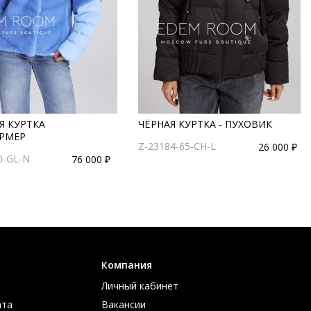
Я КУРТКА
ЧЁРНАЯ КУРТКА - ПУХОВИК
РМЕР
Z-23184-65-CH-L
26 000 ₽
0-GL-N
76 000 ₽
Компания
Личный кабинет
ата
Вакансии