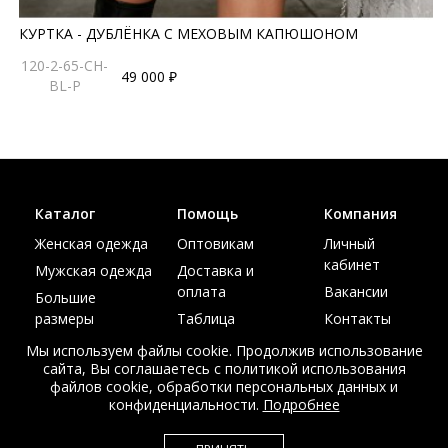
КУРТКА - ДУБЛЁНКА С МЕХОВЫМ КАПЮШОНОМ
120-2-65-CH-
49 000 ₽
BL-P
Каталог
Помощь
Компания
Женская одежда
Оптовикам
Личный
кабинет
Мужская одежда
Доставка и
оплата
Вакансии
Большие
размеры
Таблица
Контакты
размеров
Акции
Мы используем файлы cookie. Продолжив использование
сайта, Вы соглашаетесь с политикой использования
файлов cookie, обработки персональных данных и
конфиденциальности.
Подробнее
© Интернет магазин верхней одежды из меха и кожи