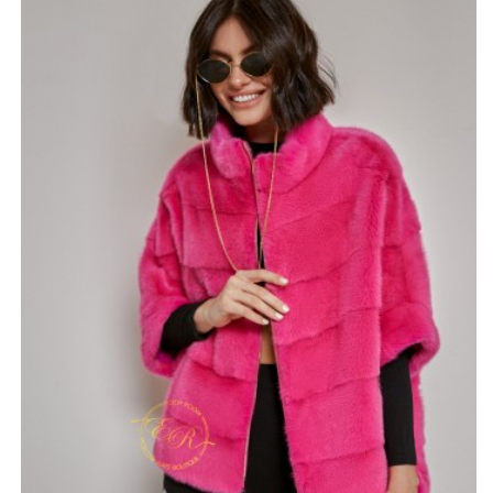
несдержанный дерзкий вид.
Женская норковая кофта интересно сочетается с
одеждой в разных стилях, подчеркивая изысканный
вкус дамы. Сюда подойдут и джинсы, и классические
брюки, и юбки разной длины. Они дополнят уникальный
ансамбль для веселой вечеринки, юбилейного вечера
или деловой встречи.
*описание несет информационный характер, состав и
правила ухода могут быть изменены производителем