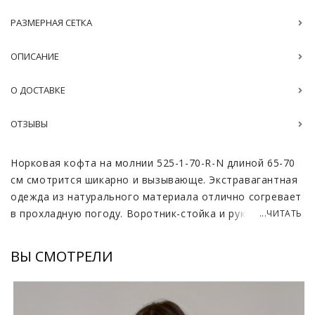
РАЗМЕРНАЯ СЕТКА
ОПИСАНИЕ
О ДОСТАВКЕ
ОТЗЫВЫ
Норковая кофта на молнии 525-1-70-R-N длиной 65-70
см смотрится шикарно и вызывающе. Экстравагантная
одежда из натурального материала отлично согревает
в прохладную погоду. Воротник-стойка и рукава 3/4
...ЧИТАТЬ
придают модели роскошный вид. Дизайнерское
решение разместить полоски горизонтально сыграло
ВЫ СМОТРЕЛИ
решающую роль в создании уникального изделия, ведь
таким образом лучше видно всю красоту меха.
Изюминкой модели стала разная длина спинки и
передней части. Это придает образу несколько