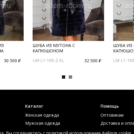
ИЗ
ШУБА ИЗ МУТОНА С
ШУБА ИЗ
НА
КАПЮШОНОМ
КАПЮШО
LM-L1-100-2-SL
LM-L1-100
30 500 ₽
32 500 ₽
Каталог
Помощь
Женская одежда
Оптовикам
Мужская одежда
Доставка и опл
Большие размеры
Таблица размер
а, Вы соглашаетесь с политикой использования файлов cookie,