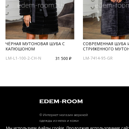
ЧЁРНАЯ МУТОНОВАЯ ШУБА С
СОВРЕМЕННАЯ ШУБА 
КАПЮШОНОМ
СТРИЖЕННОГО МУТО
LM-L1-100-2-CH-N
LM-7414-95-GR
31 500 ₽
© Интернет магазин верхней
одежды из меха и кожи
EDEM-ROOM 2011-2026
Мы используем файлы cookie. Продолжив использование сайт