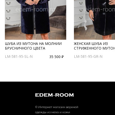
ШУБА ИЗ МУТОНА НА МОЛНИИ
ЖЕНСКАЯ ШУБА ИЗ
БРУСНИЧНОГО ЦВЕТА
СТРИЖЕННОГО МУТО
LM-581-95-SL-N
LM-581-95-GR-N
35 500 ₽
© Интернет магазин верхней
одежды из меха и кожи