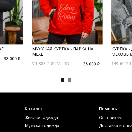
ХЕ
МУЖСКАЯ КУРТКА - ПАРКА НА
КУРТКА -
МЕХЕ
МЕХОВЫ
38 000 ₽
VR-388-2-80-VL-RD
149-60-SR
36 000 ₽
Каталог
Помощь
Женская одежда
Оптовикам
Мужская одежда
Доставка и опл