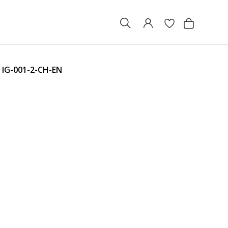
А
IG-001-2-CH-EN