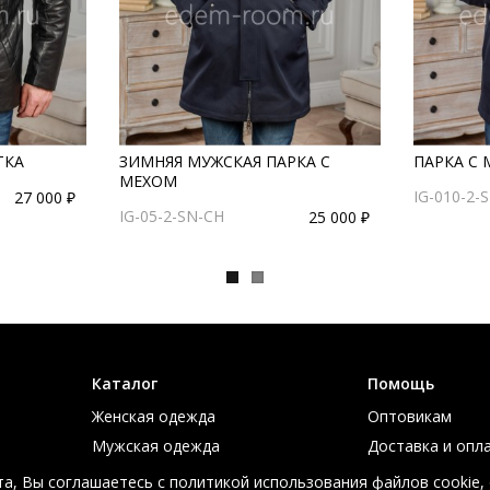
ТКА
ЗИМНЯЯ МУЖСКАЯ ПАРКА С
ПАРКА С
МЕХОМ
IG-010-2-
27 000 ₽
IG-05-2-SN-CH
25 000 ₽
Каталог
Помощь
Женская одежда
Оптовикам
Мужская одежда
Доставка и опл
Большие размеры
Таблица размер
а, Вы соглашаетесь с политикой использования файлов cookie,