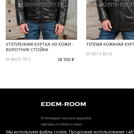
УТЕПЛЁННАЯ КУРТКА ИЗ КОЖИ -
ТЕПЛАЯ КОЖАНАЯ КУР
ВОРОТНИК СТОЙКА
W-8013-80-N
W-8023-70-C
28 500 ₽
© Интернет магазин верхней
одежды из меха и кожи
EDEM-ROOM 2011-2026
Мы используем файлы cookie. Продолжив использование сайт