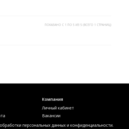
ПОКАЗАНО С 1 ПО 5 ИЗ 5 (ВСЕГО 1 СТРАНИЦ)
Компания
Личный кабинет
ата
Вакансии
ов
Контакты
 обработки персональных данных и конфиденциальности.