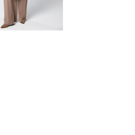
из самых долговечных, теп
уходе прослужит своей хоз
Шуба имеет роскошный капю
Его цветовое решение имее
выкрасом основного меха. Д
изделия прямые и к низу с
сохраняя тепло и защищая 
*описание несет информаци
быть изменены производит