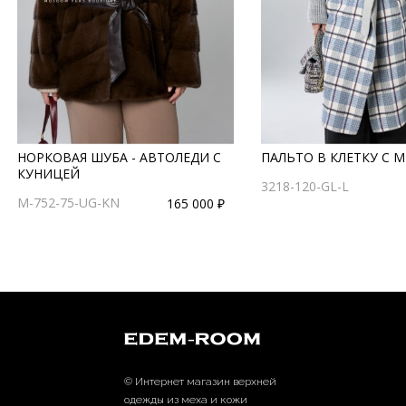
НОРКОВАЯ ШУБА - АВТОЛЕДИ С
ПАЛЬТО В КЛЕТКУ С 
КУНИЦЕЙ
3218-120-GL-L
M-752-75-UG-KN
165 000 ₽
© Интернет магазин верхней
одежды из меха и кожи