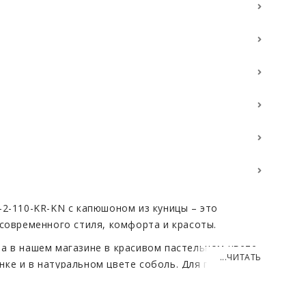
-2-110-KR-KN с капюшоном из куницы – это
 современного стиля, комфорта и красоты.
а в нашем магазине в красивом пастельном цвете,
...ЧИТАТЬ
ке и в натуральном цвете соболь. Для пошива
рка. Этот материал собрал в себе самые лучшие
мех, высокая носкость, ведь изделия из норки одни