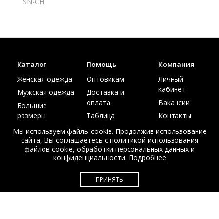
SN-CH
Каталог
Помощь
Компания
Женская одежда
Оптовикам
Личный
кабинет
Мужская одежда
Доставка и
оплата
Вакансии
Большие
размеры
Таблица
Контакты
размеров
Акции
Мы используем файлы cookie. Продолжив использование
сайта, Вы соглашаетесь с политикой использования
файлов cookie, обработки персональных данных и
конфиденциальности.
Подробнее
© Интернет магазин верхней одежды из меха и кожи
ПРИНЯТЬ
EDEM-ROOM 2011-2026
Данный сайт несет исключительно информационный характер и не
является публичной офертой.