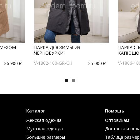
 МЕХОМ
ПАРКА ДЛЯ ЗИМЫ ИЗ
ПАРКА С
ЧЕРНОБУРКИ
КАПЮШОН
V-1802-100-GR-CH
V-1806-10
26 900 ₽
25 000 ₽
Каталог
Помощь
Женская одежда
Оптовикам
Мужская одежда
Доставка и опл
Большие размеры
Таблица размер