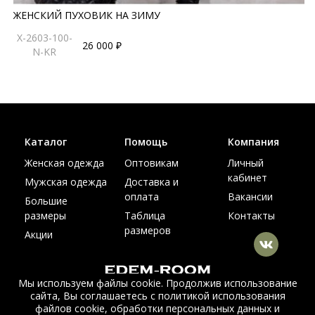
ЖЕНСКИЙ ПУХОВИК НА ЗИМУ
X-2603-100-
26 000 ₽
N-KR
Каталог
Помощь
Компания
Женская одежда
Оптовикам
Личный
кабинет
Мужская одежда
Доставка и
оплата
Вакансии
Большие
размеры
Таблица
Контакты
размеров
Акции
Мы используем файлы cookie. Продолжив использование
сайта, Вы соглашаетесь с политикой использования
© Интернет магазин верхней одежды из меха и кожи
файлов cookie, обработки персональных данных и