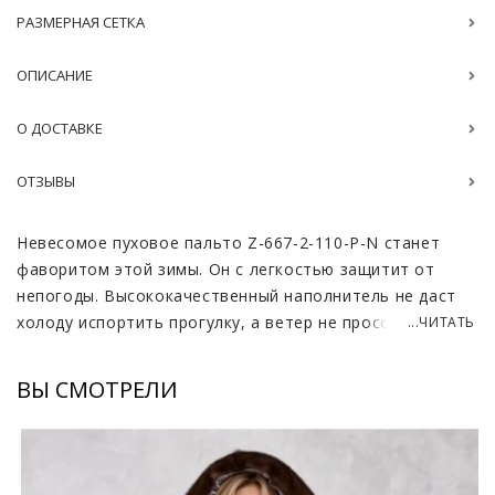
РАЗМЕРНАЯ СЕТКА
ОПИСАНИЕ
О ДОСТАВКЕ
ОТЗЫВЫ
Невесомое пуховое пальто Z-667-2-110-P-N станет
фаворитом этой зимы. Он с легкостью защитит от
непогоды. Высококачественный наполнитель не даст
холоду испортить прогулку, а ветер не просочится
...ЧИТАТЬ
благодаря материалу таффета. Пальто почти
невесомое и дарит удовольствие от носки.
ВЫ СМОТРЕЛИ
Легкий капюшон, декорированный элитным мехом
норки, не отстегивается, а значит, в любых условиях
может стать полноценной заменой головному убору. В
модели предусмотрен трикотажный манжет внутри