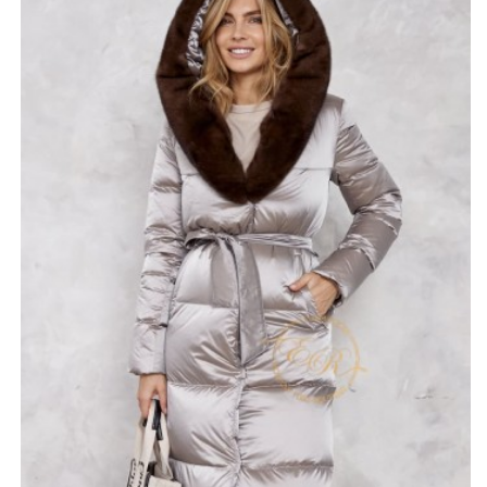
рукава и два удобных вшитых кармана. Пальто
застегивается на несколько металлических заклепок.
Придать элегантную форму, помогает пояс,
выполненный в одной цветовой гамме с курткой.
Длина изделия (110 см) позволяет комбинировать его
с юбкой, классическими брюками или трикотажным
платьем. Модель не ограничивает в выборе
подходящей обуви. Она одинаково привлекательно
смотрится с ботинками, кедами и батильонами.
*описание несет информационный характер, состав и
правила ухода могут быть изменены производителем