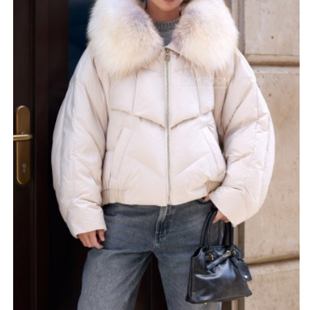
белый и фиолетовый. Размерный ряд от
42 до 56
рассчитан на разные типы фигур. Особенность модели
- её
, благодаря чему куртка практически не
невесомость
ощущается на теле. Производство -
,
фабричный Китай
гарантирующий качество пошива и соответствие
современным стандартам
*описание несет информационный характер, состав и
правила ухода могут быть изменены производителем