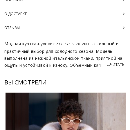
О ДОСТАВКЕ
ОТЗЫВЫ
Модная куртка-пуховик
- стильный и
ZXZ-571-2-70-VN-L
практичный выбор для холодного сезона. Модель
выполнена из нежной итальянской ткани, приятной на
...ЧИТАТЬ
ощупь и устойчивой к износу. Объёмный капюшон
украшен съёмным мехом лисы, что придаёт образу
изысканность и позволяет адаптировать вещь под
ВЫ СМОТРЕЛИ
разные ситуации. В качестве утеплителя используется
лёгкий пуховый пакет, который обеспечивает комфорт
и тепло без лишнего объёма.
Длина изделия
идеально подходит для
65–70 см
динамичной повседневной носки. Палитра оттенков
впечатляет: ваниль, бургундия, чёрный, зелёный,