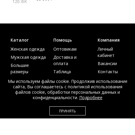
120-BK
Каталог
Помощь
Компания
Женская одежда
Оптовикам
Личный
кабинет
Мужская одежда
Доставка и
оплата
Вакансии
Большие
размеры
Таблица
Контакты
размеров
Акции
Мы используем файлы cookie. Продолжив использование
сайта, Вы соглашаетесь с политикой использования
файлов cookie, обработки персональных данных и
конфиденциальности.
Подробнее
© Интернет магазин верхней одежды из меха и кожи
ПРИНЯТЬ
EDEM-ROOM 2011-2026
Данный сайт несет исключительно информационный характер и не
является публичной офертой.