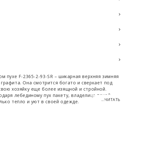
ом пухе F-2365-2-93-SR – шикарная верхняя зимняя
графита. Она смотрится богато и сверкает под
свою хозяйку еще более изящной и стройной.
одаря лебединому пух пакету, владелица такой
...ЧИТАТЬ
лько тепло и уют в своей одежде.
достигает колен, поэтому женщине можно
откие юбки, платья, не боясь замерзнуть.
е достоинства стройной фигуры владелицы.
ком, который защищает дополнительная ткань.
егивается внутренними кнопками, незаметными