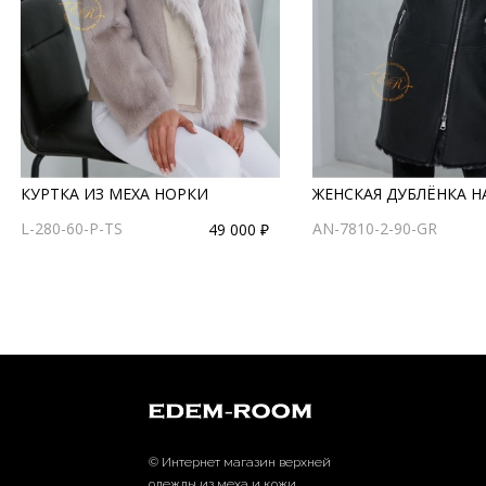
КУРТКА ИЗ МЕХА НОРКИ
ЖЕНСКАЯ ДУБЛЁНКА Н
L-280-60-P-TS
AN-7810-2-90-GR
49 000 ₽
© Интернет магазин верхней
одежды из меха и кожи