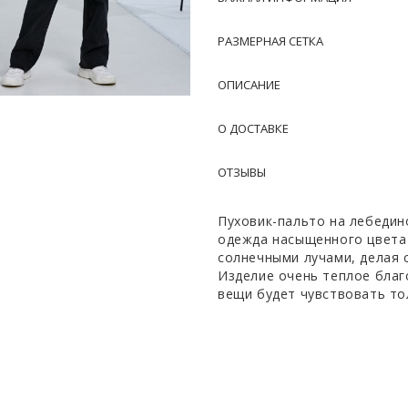
РАЗМЕРНАЯ СЕТКА
ОПИСАНИЕ
О ДОСТАВКЕ
ОТЗЫВЫ
Пуховик-пальто на лебедин
одежда насыщенного цвета 
солнечными лучами, делая 
Изделие очень теплое благ
вещи будет чувствовать то
Женский пуховик длинный, 
надевать под него даже кор
Стильный пояс выделяет вс
Застегивается изделие зам
Она, в свою очередь, заст