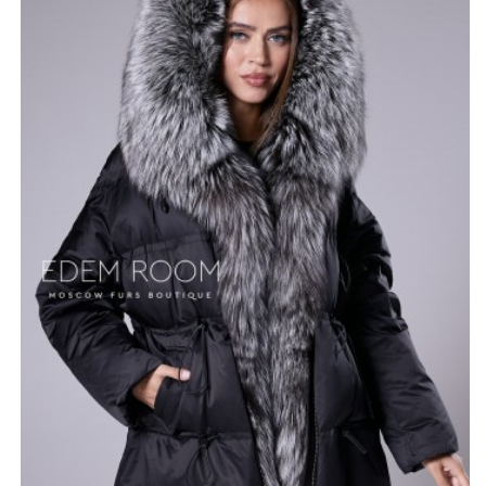
тем самым силуэту более женственные очертания.
Глубокий чёрный цвет выглядит стильно и элегантно,
подходит как для повседневной носки, так и для
особых случаев.
Модель имеет застёжку-молнию, которая
предотвращает попадание холодного воздуха внутрь.
Чёрная пуховая куртка с мехом лисы и утеплителем из
гусиного пухового пакета — это универсальная и
функциональная одежда, которая станет вашим
верным спутником в холодную погоду.
*описание несет информационный характер, состав и
правила ухода могут быть изменены производителем