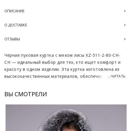
ОПИСАНИЕ
О ДОСТАВКЕ
ОТЗЫВЫ
Чёрная пуховая куртка с мехом лисы XZ-511-2-80-CH-
CH — идеальный выбор для тех, кто ищет комфорт и
красоту в одном изделии. Эта куртка изготовлена из
высококачественных материалов, обеспечивающих
...ЧИТАТЬ
надёжность и долговечность.
ВЫ СМОТРЕЛИ
Мех лисы на капюшоне и планке добавляет роскоши и
элегантности, а также служит дополнительной
защитой от холода. Утеплитель из гусиного пуха
обеспечивает превосходную теплоизоляцию и
комфорт при любой погоде. Талия регулируется
резинками, их можно ослабить или затянуть, придав