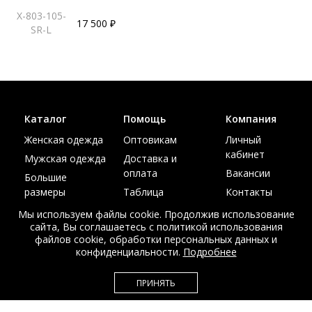
X-803-105-
17 500 ₽
SR-L
Каталог
Помощь
Компания
Женская одежда
Оптовикам
Личный
кабинет
Мужская одежда
Доставка и
оплата
Вакансии
Большие
размеры
Таблица
Контакты
размеров
Акции
Мы используем файлы cookie. Продолжив использование
сайта, Вы соглашаетесь с политикой использования
файлов cookie, обработки персональных данных и
конфиденциальности.
Подробнее
© Интернет магазин верхней одежды из меха и кожи
ПРИНЯТЬ
EDEM-ROOM 2011-2026