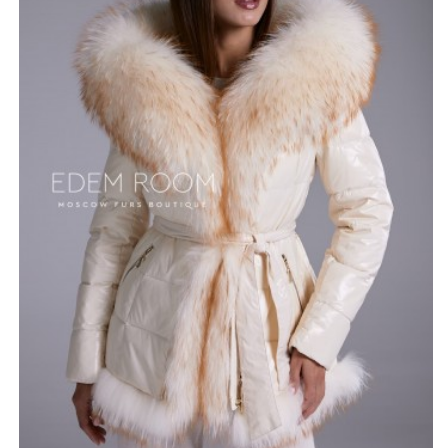
только декоративные молнии, которые прекрасно
сочетаются с фактурой ткани taffeta. Из нее же
выполнен пояс, идущий в комплекте.
Пуховик представлен в цветах ваниль, кэмел и чёрный.
В качестве дополнения используется мех енота с
длинным и плотным ворсом. Длина изделия 70 см до
середины бедра. Размерный ряд от 42 до 54.
*описание несет информационный характер, состав и
правила ухода могут быть изменены производителем