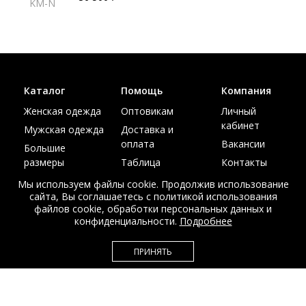
KM-N
Каталог
Помощь
Компания
Женская одежда
Оптовикам
Личный
кабинет
Мужская одежда
Доставка и
оплата
Вакансии
Большие
размеры
Таблица
Контакты
размеров
Акции
Мы используем файлы cookie. Продолжив использование
сайта, Вы соглашаетесь с политикой использования
файлов cookie, обработки персональных данных и
конфиденциальности.
Подробнее
© Интернет магазин верхней одежды из меха и кожи
ПРИНЯТЬ
EDEM-ROOM 2011-2026
Данный сайт несет исключительно информационный характер и не
является публичной офертой.