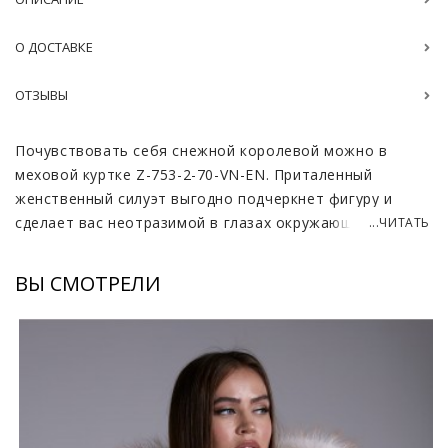
О ДОСТАВКЕ
ОТЗЫВЫ
Почувствовать себя снежной королевой можно в
меховой куртке Z-753-2-70-VN-EN. Приталенный
женственный силуэт выгодно подчеркнет фигуру и
сделает вас неотразимой в глазах окружающих.
...ЧИТАТЬ
Главное, что в пуховике из гусиного пух-пакета всегда
будет тепло и уютно. Пух этой птицы мягкий и
ВЫ СМОТРЕЛИ
невесомый, отлично отталкивает влагу и сохраняет
всё тепло внутри.
Куртка застегивается на длинную молнию золотого
цвета, она же используется для функционала
карманов. Отделения мало заметны, карманы скрыты и
практические не выделяются. Об их наличии говорят