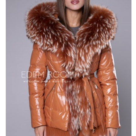
Этот материал называют полиэфирным шёлком за
особенно гладкую и шелковистую фактуру. Ткань
загадочно поблескивает и придает образу некую
гламурность. Заказать пуховик можно в трёх
расцветках: кэмел, чёрный и ваниль. Длина изделия
варьируется от 70 до 75 см.
*описание несет информационный характер, состав и
правила ухода могут быть изменены производителем