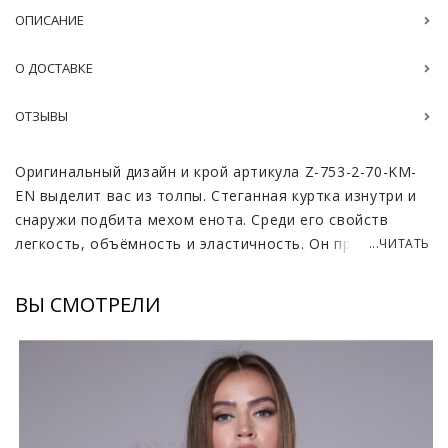
ОПИСАНИЕ
О ДОСТАВКЕ
ОТЗЫВЫ
Оригинальный дизайн и крой артикула Z-753-2-70-KM-
EN выделит вас из толпы. Стеганная куртка изнутри и
снаружи подбита мехом енота. Среди его свойств
легкость, объёмность и эластичность. Он прекрасно
...ЧИТАТЬ
выглядит и делает любой дизайн эффектным. Носить
пуховик будет комфортно, ведь мех очень приятен на
ВЫ СМОТРЕЛИ
ощупь. Шерсть данного животного обладает плотным
подпушком, что делает пуховик очень теплым.
Остевой волос обладает достаточной жёсткостью,
чтобы отталкивать влагу.
Енот отлично сочетается с тканью таффета из
которой выполнена внешняя и подкладочная сторона.