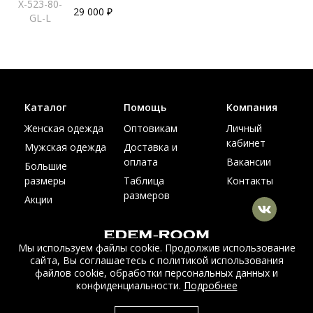
X-523-80-
29 000 ₽
GL-L
Каталог
Помощь
Компания
Женская одежда
Оптовикам
Личный
кабинет
Мужская одежда
Доставка и
оплата
Вакансии
Большие
размеры
Таблица
Контакты
размеров
Акции
Мы используем файлы cookie. Продолжив использование
сайта, Вы соглашаетесь с политикой использования
© Интернет магазин верхней одежды из меха и кожи
файлов cookie, обработки персональных данных и
EDEM-ROOM 2011-2026
конфиденциальности.
Подробнее
Данный сайт несет исключительно информационный характер и не