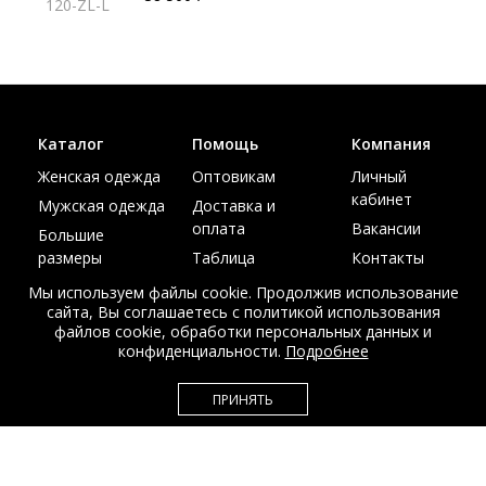
120-ZL-L
Каталог
Помощь
Компания
Женская одежда
Оптовикам
Личный
кабинет
Мужская одежда
Доставка и
оплата
Вакансии
Большие
размеры
Таблица
Контакты
размеров
Акции
Мы используем файлы cookie. Продолжив использование
сайта, Вы соглашаетесь с политикой использования
файлов cookie, обработки персональных данных и
конфиденциальности.
Подробнее
© Интернет магазин верхней одежды из меха и кожи
ПРИНЯТЬ
EDEM-ROOM 2011-2026
Данный сайт несет исключительно информационный характер и не
является публичной офертой.