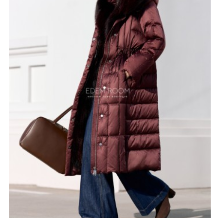
Мех густой, мягкий и объёмный, создаёт
выразительный акцент и надёжно защищает шею от
ветра и холода. Капюшон легко снимается, что
позволяет адаптировать изделие под разные образы
— от повседневного до более лаконичного.
В качестве утеплителя используется лёгкий пух-пакет,
который обеспечивает комфортное тепло, не
утяжеляя изделие. Длина модели составляет 115–120
см, благодаря чему пальто хорошо защищает от
холода и ветра, сохраняя при этом лёгкость и свободу
движений. Размерный ряд представлен от 42 до 56,
что позволяет подобрать идеальную посадку для
разных типов фигур. Пальто застёгивается на длинную
молнию и дополнительно фиксируется кнопками, что
повышает теплоизоляцию и удобство носки. На талии
предусмотрена вшитая кулиса — практичная деталь,
позволяющая регулировать посадку и подчёркивать
женственный силуэт.