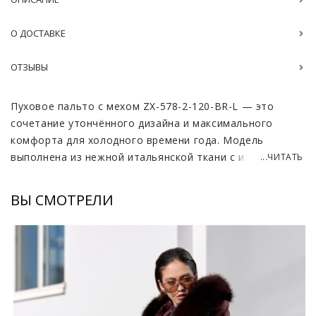
О ДОСТАВКЕ
ОТЗЫВЫ
Пуховое пальто с мехом ZX-578-2-120-BR-L — это
сочетание утончённого дизайна и максимального
комфорта для холодного времени года. Модель
выполнена из нежной итальянской ткани с изысканным
...ЧИТАТЬ
металлическим отблеском, который придаёт образу
благородство и подчёркивает статусность вещи.
ВЫ СМОТРЕЛИ
Материал приятен на ощупь, устойчив к внешним
воздействиям и отлично сохраняет форму,
обеспечивая долговечность и безупречный внешний
вид.
Главной особенностью пальто является роскошный
воротник-капюшон, отделанный съёмным мехом песца.