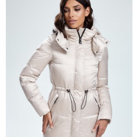
отделки капюшона черной полосой и наклонное
расположение карманов с клапанами придает
современности образу.
Длина изделия 70-75 см — идеальна, чтобы не мешать
активному образу жизни и защитить вашу спину от
холода. Особый водоотталкивающий материал
защитит в сырую погоду и ветряную погоду. Дутая
куртка-пуховик очень легкая и практичная. В ней вы
всегда будете чувствовать себя комфортно и
уверенно.
*описание несет информационный характер, состав и
правила ухода могут быть изменены производителем