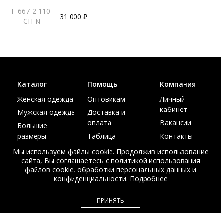
F-667-2-110-
31 000 ₽
CH-N
Каталог
Помощь
Компания
Женская одежда
Оптовикам
Личный
кабинет
Мужская одежда
Доставка и
оплата
Вакансии
Большие
размеры
Таблица
Контакты
размеров
Акции
Мы используем файлы cookie. Продолжив использование
сайта, Вы соглашаетесь с политикой использования
файлов cookie, обработки персональных данных и
конфиденциальности.
Подробнее
© Интернет магазин верхней одежды из меха и кожи
ПРИНЯТЬ
EDEM-ROOM 2011-2026