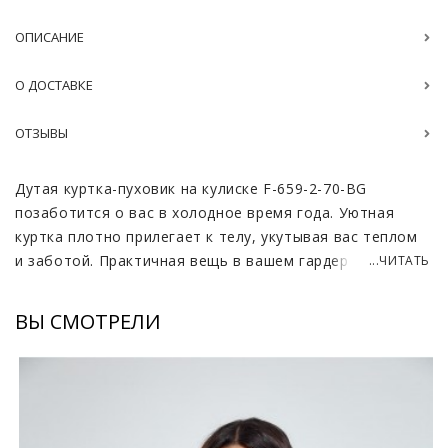
ОПИСАНИЕ
О ДОСТАВКЕ
ОТЗЫВЫ
Дутая куртка-пуховик на кулиске F-659-2-70-BG
позаботится о вас в холодное время года. Уютная
куртка плотно прилегает к телу, укутывая вас теплом
и заботой. Практичная вещь в вашем гардеробе
...ЧИТАТЬ
станет незаменимой на прогулках с ребёнком,
поездках в машине или для повседневной носки.
ВЫ СМОТРЕЛИ
Куртка сохраняет объемность благодаря пуховому
наполнению и стеганой строчке. Эластичный поясок
позволяет регулировать по фигуре комфортное
облегание. Глубокий уютный капюшон защитит вас в
непогоду от ветра и осадков. Интересный дизайн