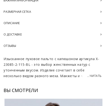
ВАЖНАЯ ИНФОРМАЦИЯ
РАЗМЕРНАЯ СЕТКА
ОПИСАНИЕ
О ДОСТАВКЕ
ОТЗЫВЫ
Изысканное пуховое пальто с капюшоном артикула X-
23085-2-115-BL - это выбор женственных натур с
утонченным вкусом. Изделие сочетает в себе
несколько видом разного меха. Манжеты и часть
...ЧИТАТЬ
воротника выполнены из стриженой натуральной
овчины, а другая часть из меха песца. Они прекрасно
ВЫ СМОТРЕЛИ
сочетаются друг с другом, оттенки ткани подобраны в
тон.