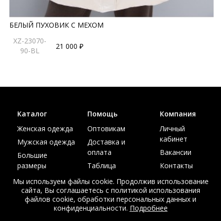
БЕЛЫЙ ПУХОВИК С МЕХОМ
XZ-23070-
21 000 ₽
90-BL
Каталог
Помощь
Компания
Женская одежда
Оптовикам
Личный
кабинет
Мужская одежда
Доставка и
оплата
Вакансии
Большие
размеры
Таблица
Контакты
размеров
Акции
Мы используем файлы cookie. Продолжив использование
сайта, Вы соглашаетесь с политикой использования
файлов cookie, обработки персональных данных и
конфиденциальности.
Подробнее