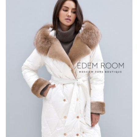
Пальто имеет длину в 110-115 см и выполнено из
влагонепроницаемой итальянской ткани. Материал
отлично показывает себя в носке и очень
комфортный. Куртка имеет два ряда заклепок,
некоторые из них являются декоративными. Пуховик
можно подвязать поясом, который идет в комплекте.
Данная модель представлена в трех цветах: ваниль,
изумрудный и тёмно-синий. Куртка прострочена
декоративной строчкой внахлест и утеплена гусиным
пухом, которому не страшны даже самые сильные
морозы.
*описание несет информационный характер, состав и
правила ухода могут быть изменены производителем