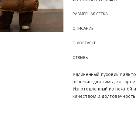
РАЗМЕРНАЯ СЕТКА
ОПИСАНИЕ
О ДОСТАВКЕ
ОТЗЫВЫ
Удлинённый пуховик-пальто
решение для зимы, которое
Изготовленный из нежной и
качеством и долговечност
эффектности, позволяя вар
предпочтений.
Утеплитель из пухового па
создавая приятное ощущени
115-120 см. позволяет наде