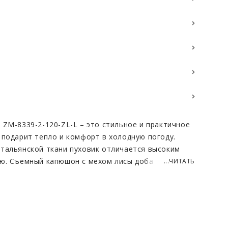
 ZM-8339-2-120-ZL-L – это стильное и практичное
 подарит тепло и комфорт в холодную погоду.
тальянской ткани пуховик отличается высоким
ью. Съемный капюшон с мехом лисы добавляет
...ЧИТАТЬ
ьировать образ в зависимости от ваших
кета обеспечивает превосходную теплоизоляцию,
е уюта даже в самые морозные дни. Длина модели
жно закрывать бедра и сохранять тепло, что