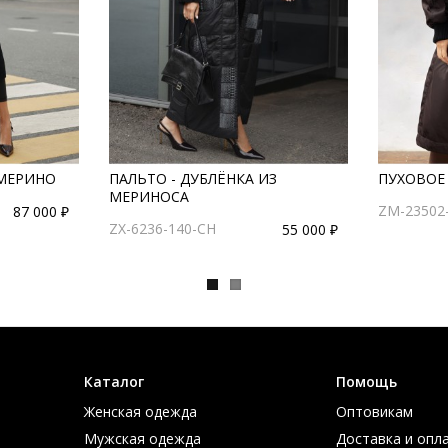
 МЕРИНО
ПАЛЬТО - ДУБЛЁНКА ИЗ
ПУХОВОЕ 
МЕРИНОСА
ZM-23502-
87 000 ₽
ZX-6236-140-CH
55 000 ₽
Каталог
Помощь
Женская одежда
Оптовикам
Мужская одежда
Доставка и опл