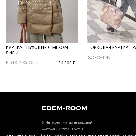
КУРТКА - ПУХОВИК С МЕХОМ
НОРКОВАЯ КУРТКА Т
ЛИСЫ
525-65-P-N
F-513-2-85-OL-L
34 000 ₽
© Интернет магазин верхней
одежды из меха и кожи
EDEM-ROOM 2011-2026