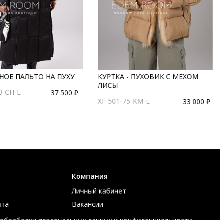
НОЕ ПАЛЬТО НА ПУХУ
КУРТКА - ПУХОВИК С МЕХОМ
ЛИСЫ
0-CH-L
37 500 ₽
XF-501-75-KM-L
33 000 ₽
Компания
Личный кабинет
ата
Вакансии
ов
Контакты