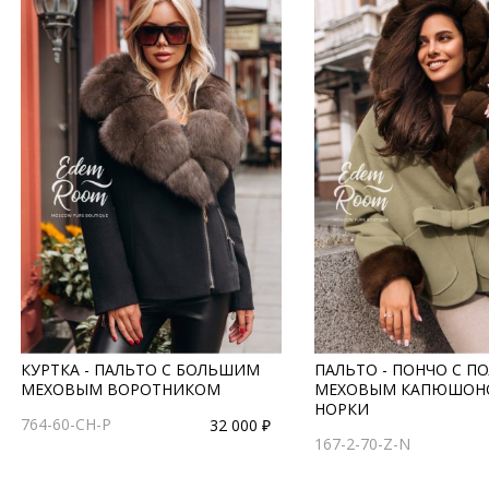
КУРТКА - ПАЛЬТО С БОЛЬШИМ
ПАЛЬТО - ПОНЧО С 
МЕХОВЫМ ВОРОТНИКОМ
МЕХОВЫМ КАПЮШОН
НОРКИ
764-60-CH-P
32 000 ₽
167-2-70-Z-N