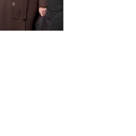
характер изделия с торжес
Благородный коричневый и 
фактуры материала и делаю
Максимальная длина издели
стройный и величественный
надежно защищает от ветра
гарантирует высочайшее ка
что характерно для издели
идеальным выбором для дел
статус и утонченный вкус 
свободу движений, а мягко
ношение в истинное удовол
имидж для женщины, котора
безупречно вне зависимост
с классической обувью на 
завершенный и притягатель
*описание несет информаци
быть изменены производит