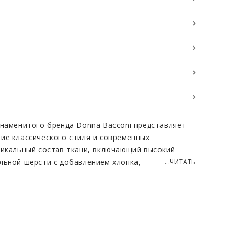
знаменитого бренда Donna Bacconi представляет
ие классического стиля и современных
никальный состав ткани, включающий высокий
льной шерсти с добавлением хлопка,
...ЧИТАТЬ
лючительную мягкость и комфортную
 наличию внутреннего подклада модель идеально
ение уюта в холодную погоду. Главным
ет роскошный воротник из натурального меха
димости можно отстегнуть, мгновенно меняя