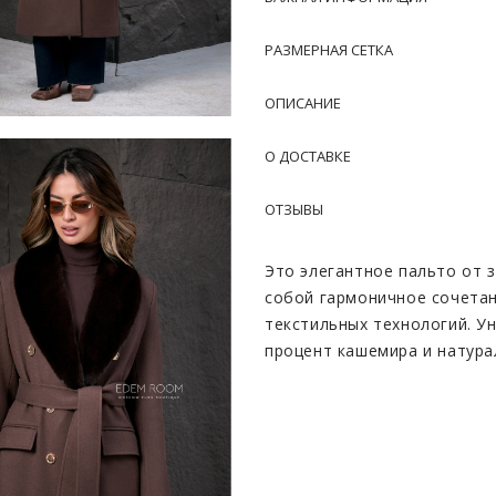
РАЗМЕРНАЯ СЕТКА
ОПИСАНИЕ
О ДОСТАВКЕ
ОТЗЫВЫ
Это элегантное пальто от 
собой гармоничное сочетан
текстильных технологий. У
процент кашемира и натура
обеспечивает изделию иск
терморегуляцию. Благодаря
держит форму и дарит ощущ
украшением образа выступа
норки, который при необхо