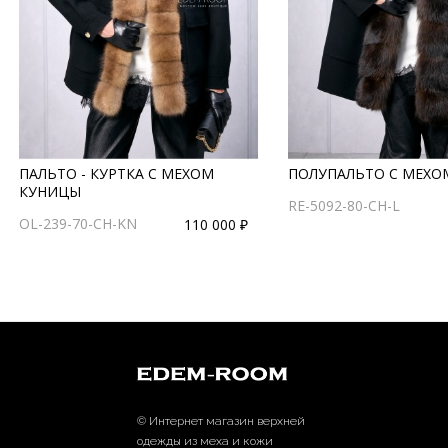
ПАЛЬТО - КУРТКА С МЕХОМ
ПОЛУПАЛЬТО С МЕХО
КУНИЦЫ
RE-5092-80-CH-L
OL-239-70-CH-KN
110 000 ₽
© Интернет магазин верхней
одежды из меха и кожи