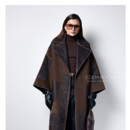
статусность модели придают детали из нежной
итальянской кожи, которыми оформлены воротник и
накладные карманы. Такое сочетание фактур
подчеркивает благородство материалов и высокий
уровень изделия. Максимальная длина до ста сорока
сантиметров в совокупности с прямым кроем
визуально вытягивает силуэт, создавая статный и
уверенный образ, подходящий для самых
ответственных встреч или светских выходов.
Произведенное в Турции по итальянским лекалам, это
пальто соответствует стандартам люксового
сегмента и обеспечивает идеальную посадку на любую
фигуру благодаря расширенной размерной сетке.
Натуральная шерсть гарантирует комфорт в
прохладную погоду, а кожаные элементы добавляют
практичности и долговечности наиболее уязвимым
зонам. Дизайн модели позволяет легко варьировать
аксессуары, каждый раз создавая новые