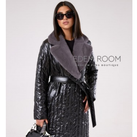
обладающий приятным блеском). Ткань имеет высокие
эксплуатационные характеристики, обладает высокой
устойчивостью к истиранию. Модель достаточно
эластичная, не деформируется, устойчива к
истиранию. Современный, практичный утеплитель
Isosoft будет сохранять тепло в течении долгого
времени. Дизайнеры украсили пальто замечательным
воротником серого цвета из натурального норкового
меха. Он смотрится очень стильно, а на ощупь мягкий
и бархатистый.
*описание несет информационный характер, состав и
правила ухода могут быть изменены производителем