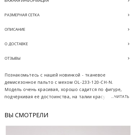
ВАЖНАЯ ИНФОРМАЦИЯ
РАЗМЕРНАЯ СЕТКА
ОПИСАНИЕ
О ДОСТАВКЕ
ОТЗЫВЫ
Познакомьтесь с нашей новинкой - тканевое
демисезонное пальто с мехом OL-233-120-CH-N.
Модель очень красивая, хорошо садится по фигуре,
подчёркивая её достоинства, на талии красуется пояс,
...ЧИТАТЬ
есть карманы. Пальто удобно использовать для
повседневной носки, прогулок, поездок в офис.
ВЫ СМОТРЕЛИ
Изделие пошито из нежной итальянской ткани
таффета (это очень гладкий, легкий материал,