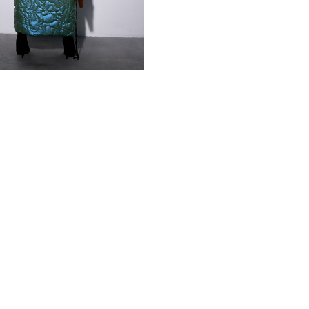
подчеркнуть фигуру.
Изделие выполнено из высо
taffeta имеет мягкую, при
Она хорошо переносит влаг
эластичность. В прохладну
внутри, поскольку оно уте
изделия - 130-135 см., бла
воздух.
Пальто имеет воротник, вы
Оно застёгивается на кноп
Особенность модели - возм
создавать новые, эффектны
*описание несет информаци
быть изменены производит