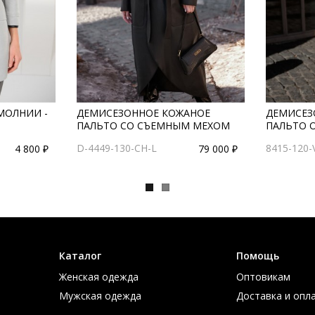
МОЛНИИ -
ДЕМИСЕЗОННОЕ КОЖАНОЕ
ДЕМИСЕЗ
ПАЛЬТО СО СЪЕМНЫМ МЕХОМ
ПАЛЬТО 
D-4449-130-CH-L
8415-120-
4 800 ₽
79 000 ₽
Каталог
Помощь
Женская одежда
Оптовикам
Мужская одежда
Доставка и опл
Большие размеры
Таблица размер