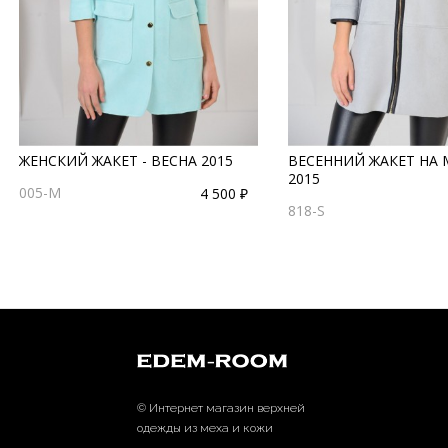
ЖЕНСКИЙ ЖАКЕТ - ВЕСНА 2015
ВЕСЕННИЙ ЖАКЕТ НА 
2015
005-M
4 500 ₽
818-S
© Интернет магазин верхней
одежды из меха и кожи
EDEM-ROOM 2011-2026