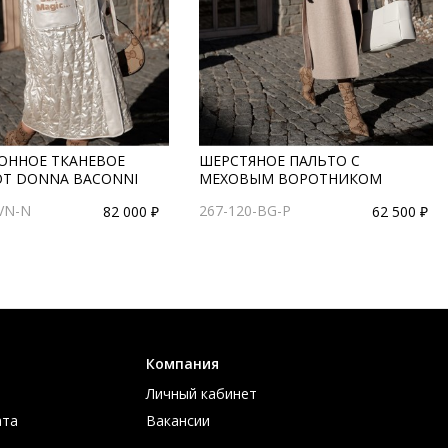
ОННОЕ ТКАНЕВОЕ
ШЕРСТЯНОЕ ПАЛЬТО С
ОТ DONNA BACONNI
МЕХОВЫМ ВОРОТНИКОМ
VN-N
267-120-BG-P
82 000 ₽
62 500 ₽
Компания
Личный кабинет
ата
Вакансии
ов
Контакты