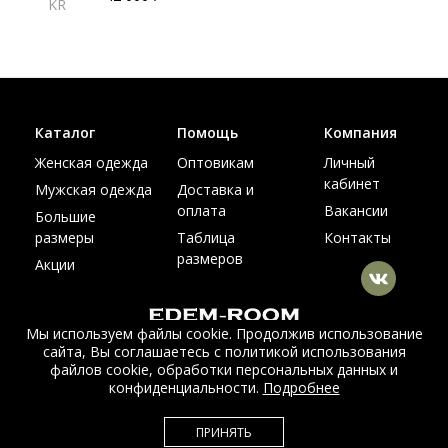
KR
Каталог
Помощь
Компания
Женская одежда
Оптовикам
Личный
кабинет
Мужская одежда
Доставка и
оплата
Вакансии
Большие
размеры
Таблица
Контакты
размеров
Акции
Мы используем файлы cookie. Продолжив использование
сайта, Вы соглашаетесь с политикой использования
© Интернет магазин верхней одежды из меха и кожи
файлов cookie, обработки персональных данных и
EDEM-ROOM 2011-2026
конфиденциальности.
Подробнее
Данный сайт несет исключительно информационный характер и не
ПРИНЯТЬ
является публичной офертой.