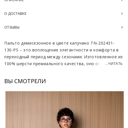
О ДОСТАВКЕ
ОТЗЫВЫ
Пальто демисезонное в цвете капучино TN-202431-
130-PS – это воплощение элегантности и комфорта в
переходный период между сезонами. Изготовленное из
100% шерсти премиального качества, оно окутывает
...ЧИТАТЬ
теплом и дарит ощущение уюта в прохладную погоду.
Отсутствие подкладки делает его особенно легким и
ВЫ СМОТРЕЛИ
приятным в носке, позволяя коже дышать и
предотвращая перегрев.
Длина пальто - 125-130 см, создает изящный силуэт,а с
помощью пояса подчеркивается женственность и
стройность фигуры. Благородный оттенок капучино
добавляет образу изысканности и позволяет легко