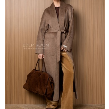
сочетать пальто с различными элементами гардероба
– от классических брюк и юбок до повседневных
джинсов и платьев.
Произведенное в Турции, это пальто станет одним из
самых любимых предметов верхней одежды в вашем
гардеробе, подчеркивающим безупречный вкус,
красоту и чувство стиля.
*описание несет информационный характер, состав и
правила ухода могут быть изменены производителем