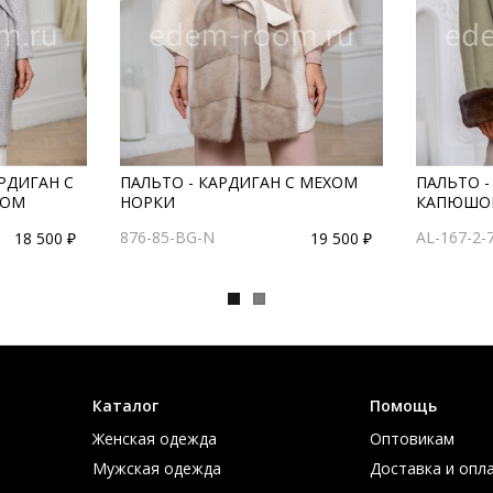
РДИГАН С
ПАЛЬТО - КАРДИГАН С МЕХОМ
ПАЛЬТО -
КОМ
НОРКИ
КАПЮШОН
876-85-BG-N
AL-167-2-
18 500 ₽
19 500 ₽
Каталог
Помощь
Женская одежда
Оптовикам
Мужская одежда
Доставка и опл