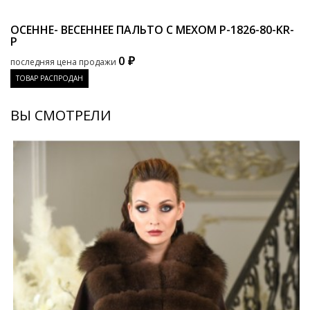
ОСЕННЕ- ВЕСЕННЕЕ ПАЛЬТО С МЕХОМ
P-1826-80-KR-
P
0 ₽
последняя цена продажи
ТОВАР РАСПРОДАН
ВЫ СМОТРЕЛИ