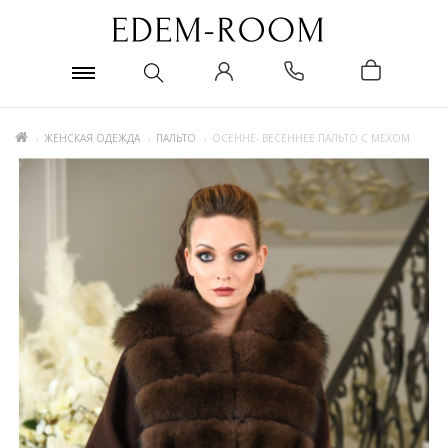
ЖЕНСКАЯ ОДЕЖДА
ПАЛЬТО
ОСЕННЕ- ВЕСЕННЕЕ ПАЛЬТО С МЕХОМ