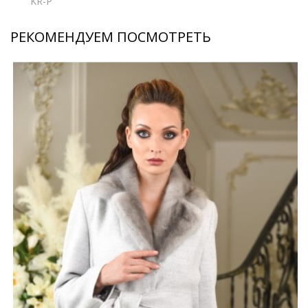
KR-P
РЕКОМЕНДУЕМ ПОСМОТРЕТЬ