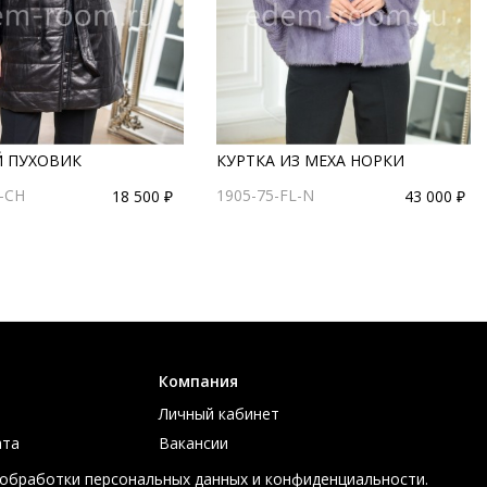
 ПУХОВИК
КУРТКА ИЗ МЕХА НОРКИ
-CH
1905-75-FL-N
18 500 ₽
43 000 ₽
Компания
Личный кабинет
ата
Вакансии
ов
Контакты
 обработки персональных данных и конфиденциальности.