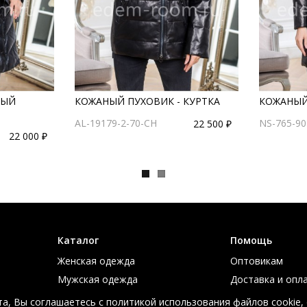
НЫЙ
КОЖАНЫЙ ПУХОВИК - КУРТКА
КОЖАНЫЙ
AL-19179-2-70-CH
NS-765-90
22 500 ₽
22 000 ₽
Каталог
Помощь
Женская одежда
Оптовикам
Мужская одежда
Доставка и опл
Большие размеры
Таблица размер
а, Вы соглашаетесь с политикой использования файлов cookie,