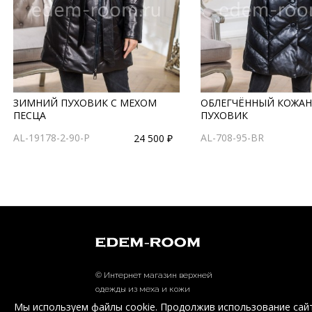
ЗИМНИЙ ПУХОВИК С МЕХОМ
ОБЛЕГЧЁННЫЙ КОЖА
ПЕСЦА
ПУХОВИК
AL-19178-2-90-P
AL-708-95-BR
24 500 ₽
© Интернет магазин верхней
одежды из меха и кожи
EDEM-ROOM 2011-2026
Мы используем файлы cookie. Продолжив использование сайт