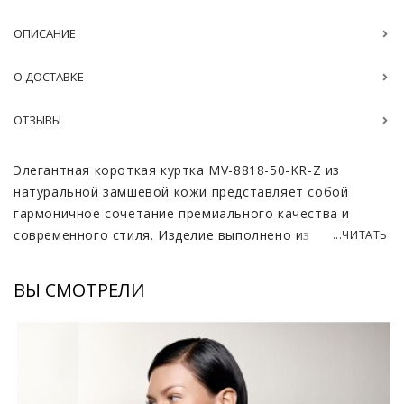
ОПИСАНИЕ
О ДОСТАВКЕ
ОТЗЫВЫ
Элегантная короткая куртка MV-8818-50-KR-Z из
натуральной замшевой кожи представляет собой
гармоничное сочетание премиального качества и
современного стиля. Изделие выполнено из
...ЧИТАТЬ
мягчайшего материала высшей пробы, который
обладает приятной бархатистой фактурой и
ВЫ СМОТРЕЛИ
благородным внешним видом. Цветовая палитра
включает классический коричневый, изысканный кэмел
и сдержанный серый оттенки, что позволяет легко
интегрировать вещь в любой гардероб. Такая куртка
станет идеальным выбором для женщин, которые