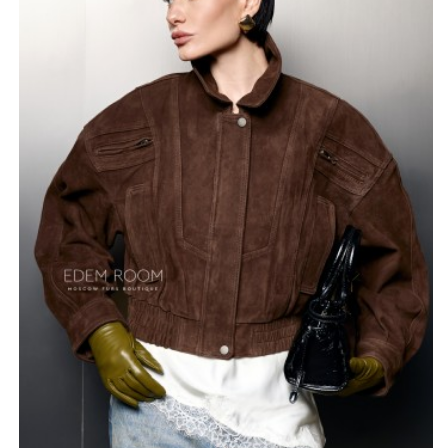
ценят комфорт и стремятся выглядеть безупречно в
динамичном ритме города.
Длина изделия составляет пятьдесят пять
сантиметров, что создает современный и легкий
силуэт, отлично сочетающийся с брюками на высокой
посадке или элегантными платьями. Размерная сетка
от сорок второго до сорок восьмого гарантирует
аккуратную посадку, акцентируя внимание на
природной грации. Натуральная замша отличается не
только эстетичностью, но и удивительной мягкостью,
даря ощущение уюта при каждом прикосновении. Эта
модель разработана для тех, кто выбирает вещи с
характером и ценит исключительное исполнение в
каждой строчке. Куртка великолепно подходит для
создания многослойных образов в межсезонье,
привнося в облик нотки истинного шика и
уверенности. Качественная фурнитура и лаконичный
дизайн делают эту модель актуальной базой,
способной подчеркнуть утонченный вкус и любовь к