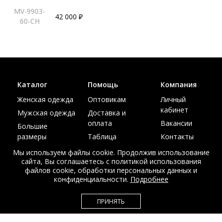
MV-9903-
42 000 ₽
60-CH
Каталог
Помощь
Компания
Женская одежда
Оптовикам
Личный
кабинет
Мужская одежда
Доставка и
оплата
Вакансии
Большие
размеры
Таблица
Контакты
размеров
Акции
Мы используем файлы cookie. Продолжив использование
сайта, Вы соглашаетесь с политикой использования
файлов cookie, обработки персональных данных и
конфиденциальности.
Подробнее
© Интернет магазин верхней одежды из меха и кожи
ПРИНЯТЬ
EDEM-ROOM 2011-2026