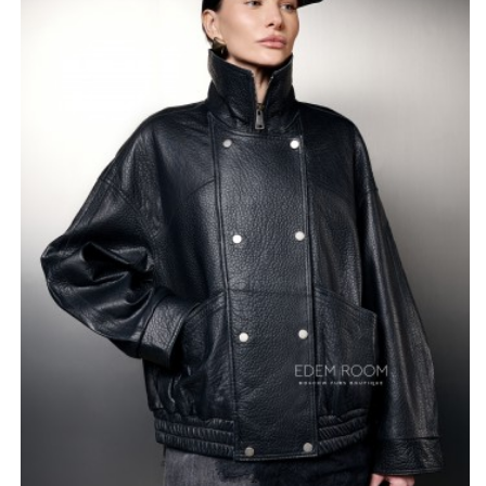
по нижнему краю обеспечивает идеальную посадку по
фигуре и дополнительную защиту от ветра, сохраняя
при этом легкость и актуальность силуэта.
Натуральная кожа высокого класса обладает
превосходными защитными свойствами и дарит
ощущение исключительного комфорта в любую
погоду. Лаконичный дизайн в сочетании с дорогой
фактурой материала акцентирует внимание на
высоком статусе владелицы. Такая вещь станет
достойным подтверждением вашего стремления
окружать себя только качественными вещами,
которые выглядят безупречно в любой ситуации.
Куртка отлично комбинируется как с классическими
брюками, так и с более расслабленными вариантами
повседневного гардероба, неизменно добавляя образу
нотку шика и уверенности. Выбирая данную модель, вы
делаете ставку на эстетическое совершенство и
мастерство исполнения, которые остаются
актуальными вне времени. Каждое прикосновение к