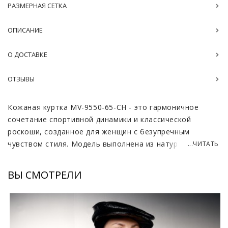
РАЗМЕРНАЯ СЕТКА
ОПИСАНИЕ
О ДОСТАВКЕ
ОТЗЫВЫ
Кожаная куртка MV-9550-65-CH - это гармоничное
сочетание спортивной динамики и классической
роскоши, созданное для женщин с безупречным
чувством стиля. Модель выполнена из натуральной
...ЧИТАТЬ
кожи Joomba премиальной выделки, которая славится
своей особой мягкостью, прочностью и благородным
ВЫ СМОТРЕЛИ
матовым блеском. Глубокий черный цвет
подчеркивает элитарный характер изделия и делает
его универсальным базовым элементом для создания
множества дорогих образов. Наличие мягкой резинки