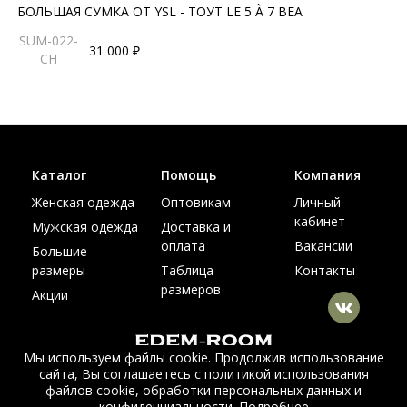
БОЛЬШАЯ СУМКА ОТ YSL - ТОУТ LE 5 À 7 BEA
SUM-022-
31 000 ₽
CH
Каталог
Помощь
Компания
Женская одежда
Оптовикам
Личный
кабинет
Мужская одежда
Доставка и
оплата
Вакансии
Большие
размеры
Таблица
Контакты
размеров
Акции
Мы используем файлы cookie. Продолжив использование
сайта, Вы соглашаетесь с политикой использования
© Интернет магазин верхней одежды из меха и кожи
файлов cookie, обработки персональных данных и
EDEM-ROOM 2011-2026
конфиденциальности.
Подробнее