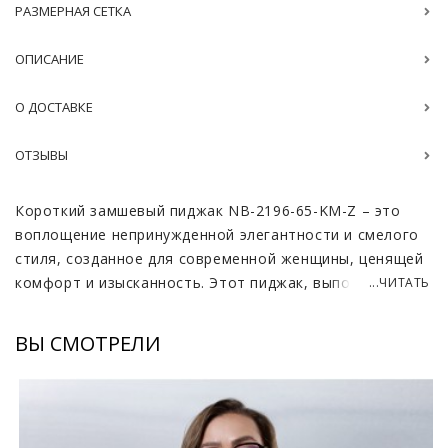
РАЗМЕРНАЯ СЕТКА
ОПИСАНИЕ
О ДОСТАВКЕ
ОТЗЫВЫ
Короткий замшевый пиджак NB-2196-65-KM-Z – это
воплощение непринужденной элегантности и смелого
стиля, созданное для современной женщины, ценящей
комфорт и изысканность. Этот пиджак, выполненный
...ЧИТАТЬ
из роскошной испанской замшевой кожи, станет
эффектным акцентом вашего образа.
ВЫ СМОТРЕЛИ
Испанская замшевая кожа, используемая для пошива
этого пиджака, отличается своей невероятной
мягкостью, бархатистостью и долговечностью. Она
приятна на ощупь и обеспечивает комфорт в течение