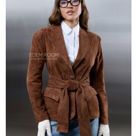
всего дня. Оптимальная длина (60-65 см) позволяет
носить пиджак с брюками, юбками или платьями,
создавая стильные и гармоничные силуэты. Широкий
пояс подчеркивает талию, делая фигуру более
изящной и женственной.
Цвет кэмел придает пиджаку универсальность и
элегантность, позволяя сочетать его с различными
оттенками и аксессуарами. Размерный ряд (42-50)
обеспечивает идеальную посадку для большинства
типов фигур. Произведенный в Турции, этот замшевый
пиджак сочетает в себе традиции высокого качества и
доступную цену.
*описание несет информационный характер, состав и
правила ухода могут быть изменены производителем