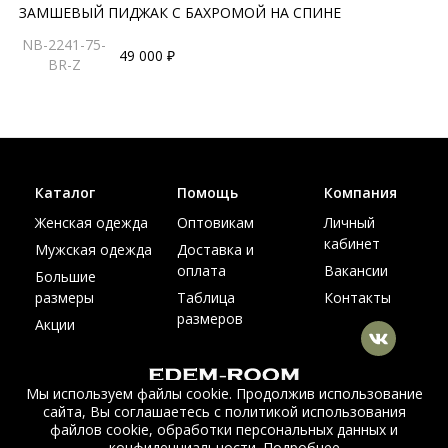
ЗАМШЕВЫЙ ПИДЖАК С БАХРОМОЙ НА СПИНЕ
NB-2241-75-
49 000 ₽
BR-Z
Каталог
Помощь
Компания
Женская одежда
Оптовикам
Личный
кабинет
Мужская одежда
Доставка и
оплата
Вакансии
Большие
размеры
Таблица
Контакты
размеров
Акции
Мы используем файлы cookie. Продолжив использование
сайта, Вы соглашаетесь с политикой использования
© Интернет магазин верхней одежды из меха и кожи
файлов cookie, обработки персональных данных и
EDEM-ROOM 2011-2026
конфиденциальности.
Подробнее