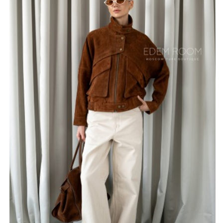
изготовления куртки, обладает мягкой и бархатистой
текстурой, приятной на ощупь. Этот материал не
только выглядит роскошно, но и обеспечивает
отличную воздухопроницаемость, позволяя коже
дышать. Размерный ряд от 42 до 52 позволяет каждой
женщине подобрать идеальную посадку, учитывая
индивидуальные особенности фигуры.
Эта вещь будет долгие годы радовать вас своим
внешним видом, являясь не только удобным
аксессуаром, но и украшением внешнего вида. Она
идеально подойдет для создания как повседневных,
так и более формальных образов.
*описание несет информационный характер, состав и
правила ухода могут быть изменены производителем