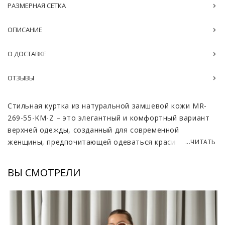
РАЗМЕРНАЯ СЕТКА
ОПИСАНИЕ
О ДОСТАВКЕ
ОТЗЫВЫ
Стильная куртка из натуральной замшевой кожи MR-
269-55-KM-Z – это элегантный и комфортный вариант
верхней одежды, созданный для современной
женщины, предпочитающей одеваться красиво и со
...ЧИТАТЬ
вкусом. Всеми любимый оттенок кэмел придает
изделию особый шарм и универсальность, позволяя
ВЫ СМОТРЕЛИ
легко сочетать его с различными элементами
гардероба. Эта куртка подойдёт для прохладных дней,
добавив образу нотку роскоши и изыска.
Натуральная замшевая кожа, использованная для