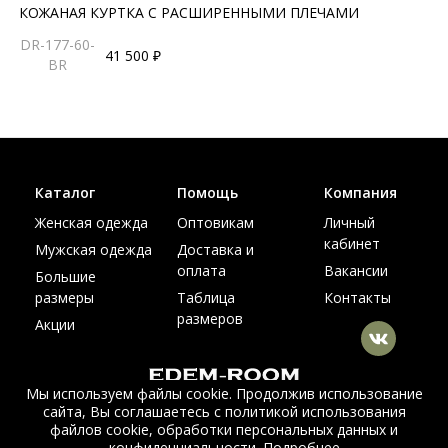
КОЖАНАЯ КУРТКА С РАСШИРЕННЫМИ ПЛЕЧАМИ
DR-177-60-
41 500 ₽
BR
Каталог
Помощь
Компания
Женская одежда
Оптовикам
Личный
кабинет
Мужская одежда
Доставка и
оплата
Вакансии
Большие
размеры
Таблица
Контакты
размеров
Акции
Мы используем файлы cookie. Продолжив использование
сайта, Вы соглашаетесь с политикой использования
© Интернет магазин верхней одежды из меха и кожи
файлов cookie, обработки персональных данных и
EDEM-ROOM 2011-2026
конфиденциальности.
Подробнее