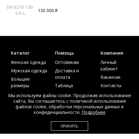
DV-6210-130-
130 000 ₽
CH-L
Каталог
Помощь
Компания
Женская одежда
Оптовикам
Личный
кабинет
Мужская одежда
Доставка и
оплата
Вакансии
Большие
размеры
Таблица
Контакты
размеров
Акции
Мы используем файлы cookie. Продолжив использование
сайта, Вы соглашаетесь с политикой использования
файлов cookie, обработки персональных данных и
конфиденциальности.
Подробнее
© Интернет магазин верхней одежды из меха и кожи
ПРИНЯТЬ
EDEM-ROOM 2011-2026