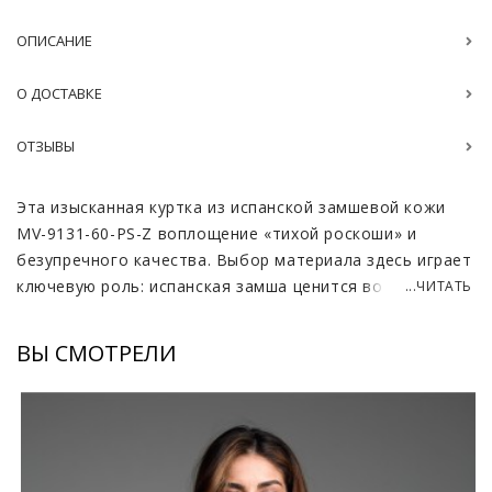
ОПИСАНИЕ
О ДОСТАВКЕ
ОТЗЫВЫ
Эта изысканная куртка из испанской замшевой кожи
MV-9131-60-PS-Z воплощение «тихой роскоши» и
безупречного качества. Выбор материала здесь играет
ключевую роль: испанская замша ценится во всем мире
...ЧИТАТЬ
за свою невероятную бархатистость, мягкость и
тончайшую выделку, которая придает изделию вид
ВЫ СМОТРЕЛИ
эксклюзивного аксессуара. Нежный пастельный
оттенок подчеркивает благородную фактуру кожи,
освежает образ и мгновенно переводит его в
категорию премиального стиля.
Лаконичный крой без воротника это сознательный