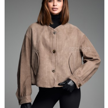
акцент на чистоте линий и минимализме, что
характерно для гардероба женщин с высоким
социальным статусом. Длина до 60 сантиметров
делает модель универсальной и динамичной, позволяя
ей стать идеальным завершением как для строгого
платья-футляра, так и для элегантных повседневных
комплектов. Безупречное турецкое производство
гарантирует высочайшее качество сборки: каждый шов
и край обработаны с ювелирной точностью, что
обеспечивает идеальную посадку по фигуре.
Эта куртка создана для тех, кто предпочитает
сдержанную элегантность и привык окружать себя
вещами самого высокого класса. Отсутствие лишнего
декора лишь подчеркивает дороговизну материала и
утонченный вкус владелицы. Приобретая данную
модель, вы выбираете не просто предмет одежды, а
подтверждение своей приверженности к аутентичным
материалам и эталонному качеству, которое