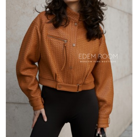
для прогулок по городу, так и для активного отдыха на
природе. Она элегантно дополняет любой образ, будь
то джинсы, футболка или платье.
Кожаная куртка бомбер рыжего цвета — это не
просто предмет одежды, а настоящее произведение
искусства, способное подчеркнуть вашу уникальность
и стиль. С ней легко экспериментировать, создавая
новые образы и сочетания, что делает её
незаменимым элементом современного гардероба.
*описание несет информационный характер, состав и
правила ухода могут быть изменены производителем