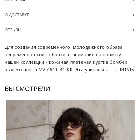
О ДОСТАВКЕ
ОТЗЫВЫ
Для создания современного, молодёжного образа
непременно стоит обратить внимание на новинку
нашей коллекции - кожаная плетеная куртка бомбер
рыжего цвета MV-6611-45-KR. Эта уникальная вещь,
...ЧИТАТЬ
созданная из высококачественной кожи, она сочетает
в себе классические элементы бомбера и современный
ВЫ СМОТРЕЛИ
hand-made подход. Рыжий цвет, напоминающий о
солнечных осенних днях, придаёт куртке
неповторимую атмосферу тепла и уюта. Плетеный
дизайн не только делает её визуально
привлекательной, но и обеспечивает отличную
воздухопроницаемость, что так важно для
комфортного ношения. Куртка идеально подходит как