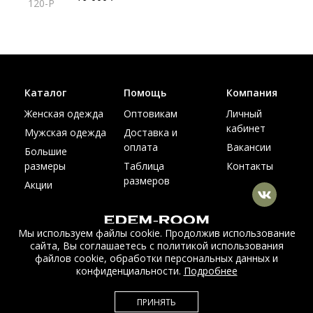
120-P
Каталог
Помощь
Компания
Женская одежда
Оптовикам
Личный
кабинет
Мужская одежда
Доставка и
оплата
Вакансии
Большие
размеры
Таблица
Контакты
размеров
Акции
Мы используем файлы cookie. Продолжив использование
сайта, Вы соглашаетесь с политикой использования
© Интернет магазин верхней одежды из меха и кожи
файлов cookie, обработки персональных данных и
EDEM-ROOM 2011-2026
конфиденциальности.
Подробнее
Данный сайт несет исключительно информационный характер и не
ПРИНЯТЬ
является публичной офертой.