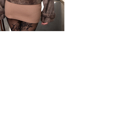
Натуральная замша плохо в
очень мягкая и эластичная,
не весит.
Размерный ряд изделия шир
перекликается с классическ
60 см, V-образный вырез во
Фурнитуру заменяют пугови
*описание несет информаци
быть изменены производит