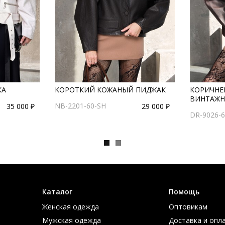
КА
КОРОТКИЙ КОЖАНЫЙ ПИДЖАК
КОРИЧНЕВ
ВИНТАЖН
NB-2201-60-SH
35 000 ₽
29 000 ₽
DR-9026-6
Каталог
Помощь
Женская одежда
Оптовикам
Мужская одежда
Доставка и опл