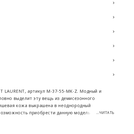
NT LAURENT, артикул M-37-55-MK-Z. Модный и
ловно выделит эту вещь из демисезонного
амшевая кожа выкрашена в неоднородный
возможность приобрести данную модель в черном
...ЧИТАТЬ
ем времени не выцветает и не поддается
 подвержена деформации и не вытягивается.